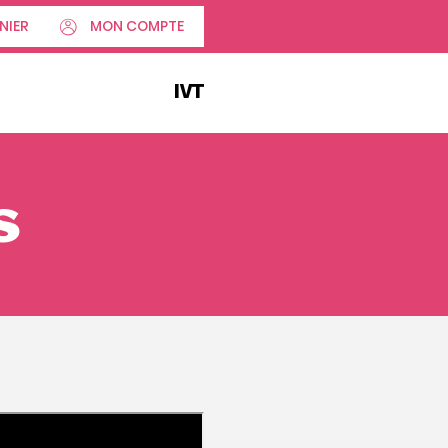
NIER
MON COMPTE
IVT
s