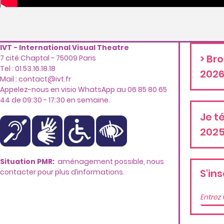
IVT - International Visual Theatre
> Br
7 cité Chaptal - 75009 Paris
Tel : 01.53.16.18.18
202
Mail :
contact@ivt.fr
Appelez-nous en visio WhatsApp au 06 85 80 65
44 de 09:30 - 17:30 en semaine.
Je t
2025
Situation PMR:
aménagement possible, nous
S'ins
contacter pour plus d’informations.