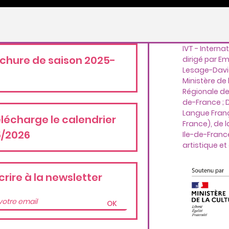
IVT - Interna
ochure de saison 2025-
dirigé par E
Lesage-David.
6
Ministère de 
Régionale des
de-France ; 
Langue Fran
élécharge le calendrier
France), de la
/2026
Ile-de-Franc
artistique et 
crire à la newsletter
OK