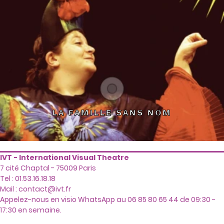
LA FAMILLE SANS NOM
IVT - International Visual Theatre
7 cité Chaptal - 75009 Paris
Tel : 01.53.16.18.18
Mail :
contact@ivt.fr
Appelez-nous en visio WhatsApp au 06 85 80 65 44 de 09:30 -
17:30 en semaine.