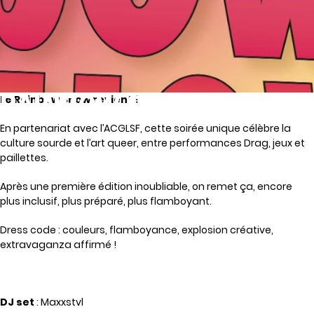
Le Rainbow Show revient !
RAINBOW SHOW II
En partenariat avec l’ACGLSF, cette soirée unique célèbre la
culture sourde et l’art queer, entre performances Drag, jeux et
paillettes.
Après une première édition inoubliable, on remet ça, encore
plus inclusif, plus préparé, plus flamboyant.
Dress code :
couleurs,
flamboyance,
explosion créative,
e
xtravaganza affirmé !
DJ set
: Maxxstvl